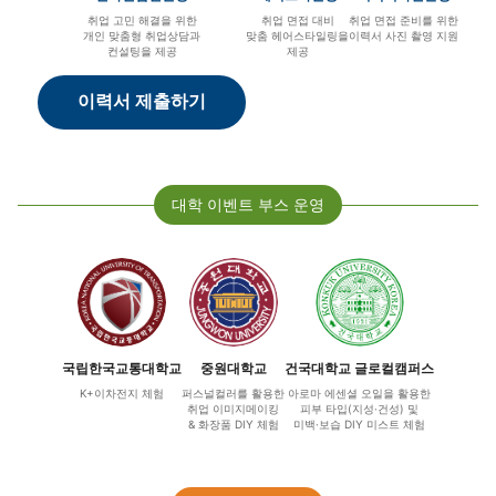
취업 고민 해결을 위한
취업 면접 대비
취업 면접 준비를 위한
개인 맞춤형 취업상담과
맞춤 헤어스타일링을
이력서 사진 촬영 지원
컨설팅을 제공
제공
이력서 제출하기
대학 이벤트 부스 운영
국립한국교통대학교
중원대학교
건국대학교 글로컬캠퍼스
K+이차전지 체험
퍼스널컬러를 활용한
아로마 에센셜 오일을 활용한
취업 이미지메이킹
피부 타입(지성·건성) 및
& 화장품 DIY 체험
미백·보습 DIY 미스트 체험