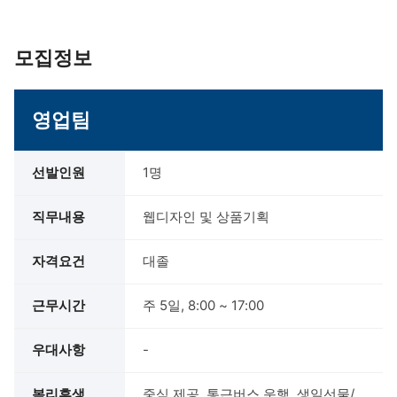
모집정보
영업팀
선발인원
1명
직무내용
웹디자인 및 상품기획
자격요건
대졸
근무시간
주 5일, 8:00 ~ 17:00
우대사항
-
복리후생
중식 제공, 통근버스 운행, 생일선물/