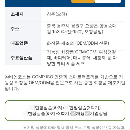
소재지
청주(오창)
충북 청주시 청원구 오창읍 양청송대
주소
길 153 (대전-15호, 오창공장)
대표업종
화장품 제조업 (OEM/ODM 전문)
기능성 화장품 OEM/ODM, 여성청결
주요생산품
제, 바디케어, 매니큐어, 세정제 등 다
양한 뷰티 제품 제조
㈜비엔코스는 CGMP·ISO 인증과 스마트팩토리를 기반으로 기
능성 화장품 OEM/ODM을 전문으로 하는 종합 화장품 제조기업
입니다.
현장실습(하계)
현장실습(2학기)
현장실습(하계+2학기)
채용
기업상담
※ 기업 상황에 따라 행사 당일 부스 운영 상황이 변동 가능함.