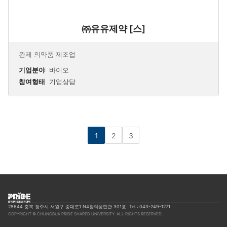
㈜유유제약 [스]
완제 의약품 제조업
기업분야
바이오
참여형태
기업상담
1
2
3
28644 충북 청주시 서원구 중대로1 N4창의융합관 301호
Tel : 043-249-1271
COPYRIGHT © CHUNGBUK PRIDE SHARED UNIVERSITY. ALL RIGHTS RESERVED.